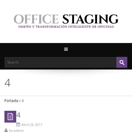
4
Portada
»
4
4
Abril 24, 2017
by
admin