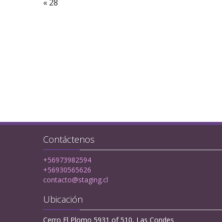
« 28
Contáctenos
+56973982594
+56930565626
contacto@staging.cl
Ubicación
Cerro El Plomo 5931 of 510, Las Condes