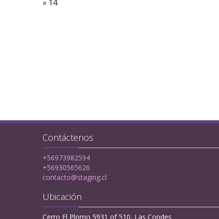
« 14
Contáctenos
+56973982594
+56930565626
contacto@staging.cl
Ubicación
Cerro El Plomo 5931 of 510, Las Condes