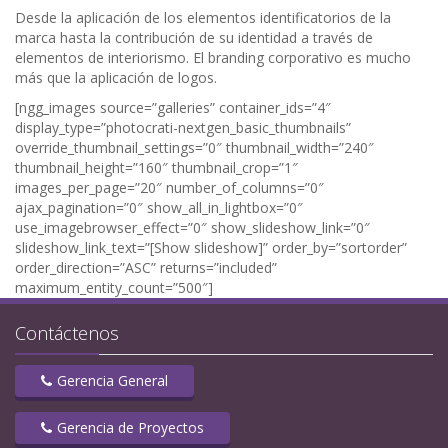
Desde la aplicación de los elementos identificatorios de la
marca hasta la contribución de su identidad a través de
elementos de interiorismo. El branding corporativo es mucho
más que la aplicación de logos.
[ngg_images source=”galleries” container_ids=”4″
display_type=”photocrati-nextgen_basic_thumbnails”
override_thumbnail_settings=”0″ thumbnail_width=”240″
thumbnail_height=”160″ thumbnail_crop=”1″
images_per_page=”20″ number_of_columns=”0″
ajax_pagination=”0″ show_all_in_lightbox=”0″
use_imagebrowser_effect=”0″ show_slideshow_link=”0″
slideshow_link_text=”[Show slideshow]” order_by=”sortorder”
order_direction=”ASC” returns=”included”
maximum_entity_count=”500″]
Contáctenos
Gerencia General
Gerencia de Proyectos