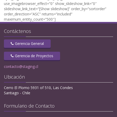
use_imagebrowser_effect=”0″ show_slideshow_link=”0″
slideshow_link_text=”[Show slideshow]” order_by=”sortorder”
order_direction=”ASC” returns=”included”
maximum_entity_count=”500″]
Contáctenos
Gerencia General
Gerencia de Proyectos
contacto@staging.cl
Ubicación
Cerro El Plomo 5931 of 510, Las Condes
Santiago - Chile
Formulario de Contacto