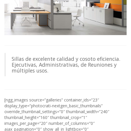
Sillas de excelente calidad y cosoto eficiencia.
Ejecutivas, Administrativas, de Reuniones y
múltiples usos.
[ngg_images source=”galleries” container_ids=”23″
display_type=”photocrati-nextgen_basic_thumbnails”
override_thumbnail_settings=”0″ thumbnail_width=”240″
thumbnail_height=”160″ thumbnail_crop=”1″
images_per_page=”20″ number_of_columns=”0″
ajax_pagination=”0″ show_all_in_lightbox=”0″