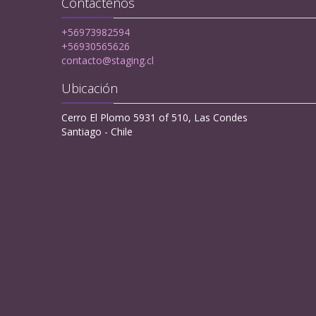
Contáctenos
+56973982594
+56930565626
contacto@staging.cl
Ubicación
Cerro El Plomo 5931 of 510, Las Condes
Santiago - Chile