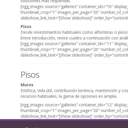
soluciones más requeridas.
[ngg_images source=”galleries” container_ids=”10″ displa
thumbnail_crop=”1″ images_per_page=”20″ number_of_colu
slideshow_link_text=”[Show slideshow]” order_by=”sortor
Pisos
Desde revestimientos habituales como alfombras o pisos f
breve introducción, revise cuadro a continuación con análi
[ngg_images source=”galleries” container_ids=”11″ displa
thumbnail_crop=”1″ images_per_page=”20″ number_of_colu
slideshow_link_text=”[Show slideshow]” order_by=”sortor
Pisos
Muros
Estética, Vida útil, contribución lumínica, mantención y c
recursos habituales, la gama de opciones es amplia.
[ngg_images source=”galleries” container_ids=”12″ displa
thumbnail_crop=”1″ images_per_page=”20″ number_of_colu
slideshow_link_text=”[Show slideshow]” order_by=”sortor