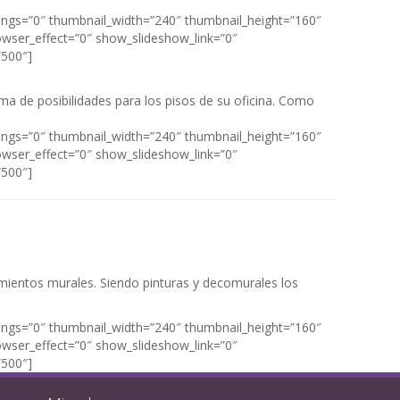
tings=”0″ thumbnail_width=”240″ thumbnail_height=”160″
wser_effect=”0″ show_slideshow_link=”0″
”500″]
ma de posibilidades para los pisos de su oficina. Como
tings=”0″ thumbnail_width=”240″ thumbnail_height=”160″
wser_effect=”0″ show_slideshow_link=”0″
”500″]
timientos murales. Siendo pinturas y decomurales los
tings=”0″ thumbnail_width=”240″ thumbnail_height=”160″
wser_effect=”0″ show_slideshow_link=”0″
”500″]