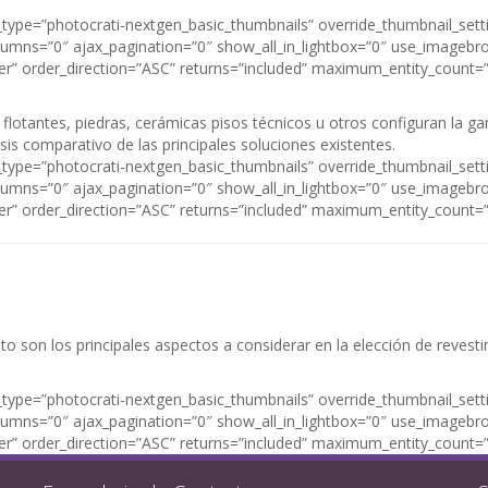
y_type=”photocrati-nextgen_basic_thumbnails” override_thumbnail_set
mns=”0″ ajax_pagination=”0″ show_all_in_lightbox=”0″ use_imagebro
der” order_direction=”ASC” returns=”included” maximum_entity_count=
lotantes, piedras, cerámicas pisos técnicos u otros configuran la ga
sis comparativo de las principales soluciones existentes.
y_type=”photocrati-nextgen_basic_thumbnails” override_thumbnail_set
mns=”0″ ajax_pagination=”0″ show_all_in_lightbox=”0″ use_imagebro
der” order_direction=”ASC” returns=”included” maximum_entity_count=
osto son los principales aspectos a considerar en la elección de reves
y_type=”photocrati-nextgen_basic_thumbnails” override_thumbnail_set
mns=”0″ ajax_pagination=”0″ show_all_in_lightbox=”0″ use_imagebro
der” order_direction=”ASC” returns=”included” maximum_entity_count=